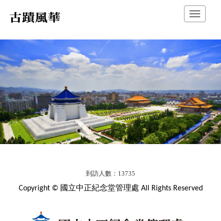
跳
展
到
開/
主
摺
要
疊
內
選
容
單
區
塊
首
頁
橫
到訪人數：13735
幅
Copyright © 國立中正紀念堂管理處 All Rights Reserved